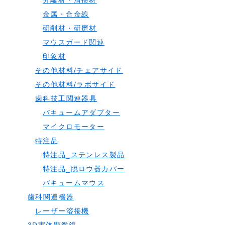
分離材・清掃材
金属・合金線
研削材・研磨材
マウスガード関連
印象材
その他材料/チェアサイド
その他材料/ラボサイド
歯科技工関連器具
バキュームアダプター
マイクロモーター
特注品
特注品_ステンレス製品
特注品_脱ロウ器カバー
バキュームマウス
歯科関連機器
レーザー溶接機