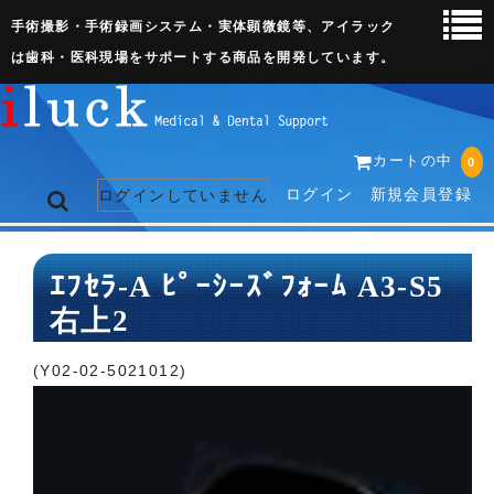
手術撮影・手術録画システム・実体顕微鏡等、アイラック
は歯科・医科現場をサポートする商品を開発しています。
カートの中
0
ログイン
新規会員登録
ログインしていません
トップページ
ｴﾌｾﾗ-A ﾋﾟｰｼｰｽﾞﾌｫｰﾑ A3-S5
右上2
ネット販売ページ
歯科関連機器
(Y02-02-5021012)
術野撮影キット
3D実体顕微鏡