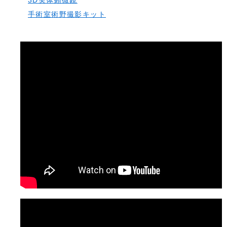
3D実体顕微鏡
手術室術野撮影キット