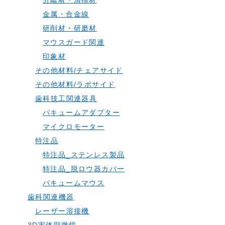
分離材・清掃材
金属・合金線
研削材・研磨材
マウスガード関連
印象材
その他材料/チェアサイド
その他材料/ラボサイド
歯科技工関連器具
バキュームアダプター
マイクロモーター
特注品
特注品_ステンレス製品
特注品_脱ロウ器カバー
バキュームマウス
歯科関連機器
レーザー溶接機