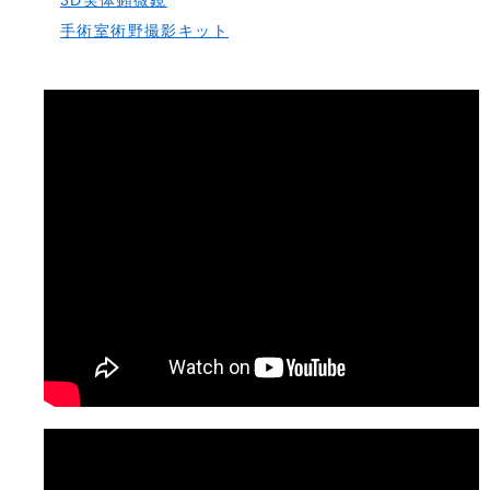
3D実体顕微鏡
手術室術野撮影キット