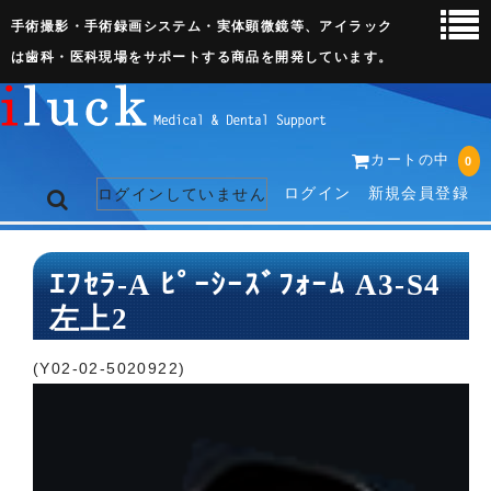
手術撮影・手術録画システム・実体顕微鏡等、アイラック
は歯科・医科現場をサポートする商品を開発しています。
カートの中
0
ログイン
新規会員登録
ログインしていません
トップページ
ｴﾌｾﾗ-A ﾋﾟｰｼｰｽﾞﾌｫｰﾑ A3-S4
左上2
ネット販売ページ
歯科関連機器
(Y02-02-5020922)
術野撮影キット
3D実体顕微鏡