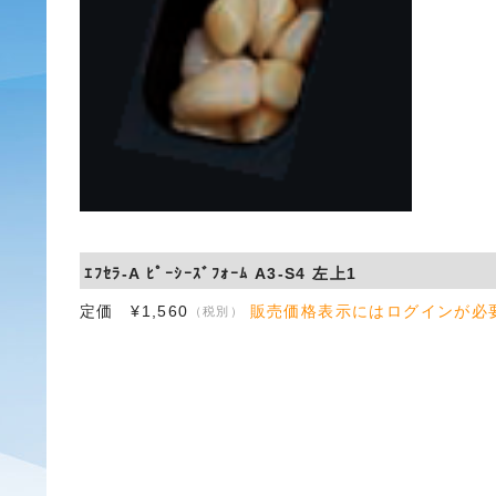
ｴﾌｾﾗ-A ﾋﾟｰｼｰｽﾞﾌｫｰﾑ A3-S4 左上1
定価 ¥1,560
販売価格表示にはログインが必
（税別）