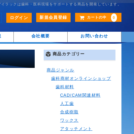
アイラックは歯科・医科現場をサポートする商品を開発しています。
新規会員登録
ログイン
カートの中
0
鏡
会社概要
お問い合わせ
商品カテゴリー
商品ジャンル
歯科商材オンラインショップ
歯科材料
CAD/CAM関連材料
人工歯
合成樹脂
ワックス
アタッチメント