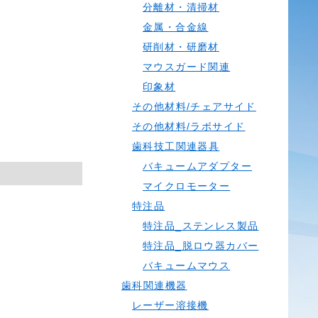
分離材・清掃材
金属・合金線
研削材・研磨材
マウスガード関連
印象材
その他材料/チェアサイド
その他材料/ラボサイド
歯科技工関連器具
バキュームアダプター
マイクロモーター
特注品
特注品_ステンレス製品
特注品_脱ロウ器カバー
バキュームマウス
歯科関連機器
レーザー溶接機