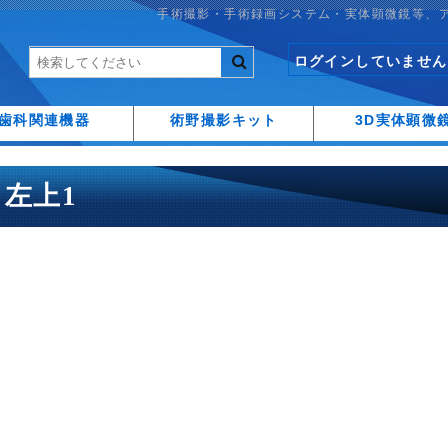
手術撮影・手術録画システム・実体顕微鏡等、
ログインしていません
歯科関連機器
術野撮影キット
3D実体顕微
4 左上1