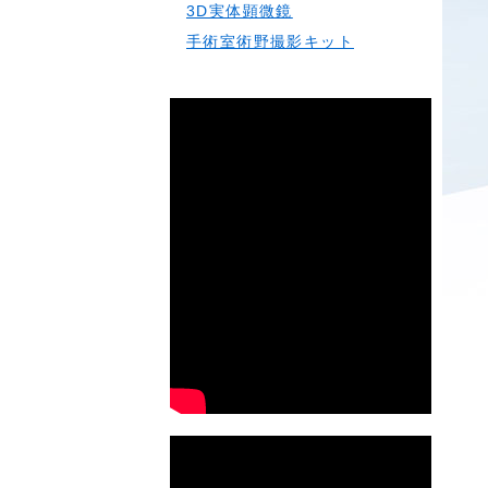
3D実体顕微鏡
手術室術野撮影キット