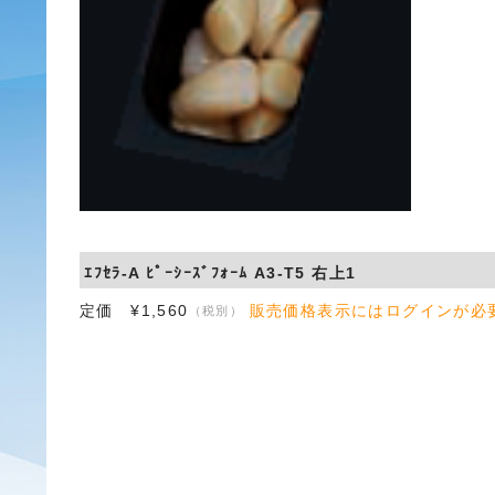
ｴﾌｾﾗ-A ﾋﾟｰｼｰｽﾞﾌｫｰﾑ A3-T5 右上1
定価 ¥1,560
販売価格表示にはログインが必
（税別）