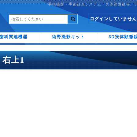
手術撮影・手術録画システム・実体顕微鏡等、
ログインしていません
歯科関連機器
術野撮影キット
3D実体顕微
T5 右上1