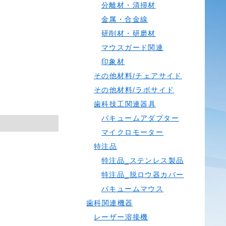
分離材・清掃材
金属・合金線
研削材・研磨材
マウスガード関連
印象材
その他材料/チェアサイド
その他材料/ラボサイド
歯科技工関連器具
バキュームアダプター
マイクロモーター
特注品
特注品_ステンレス製品
特注品_脱ロウ器カバー
バキュームマウス
歯科関連機器
レーザー溶接機