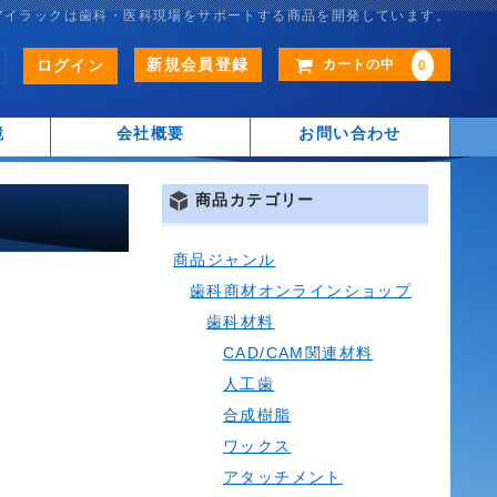
アイラックは歯科・医科現場をサポートする商品を開発しています。
新規会員登録
ログイン
カートの中
0
鏡
会社概要
お問い合わせ
商品カテゴリー
商品ジャンル
歯科商材オンラインショップ
歯科材料
CAD/CAM関連材料
人工歯
合成樹脂
ワックス
アタッチメント