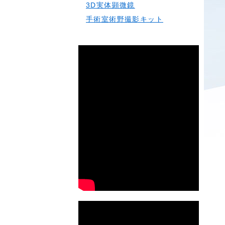
3D実体顕微鏡
手術室術野撮影キット