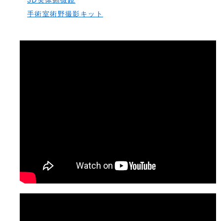
3D実体顕微鏡
手術室術野撮影キット