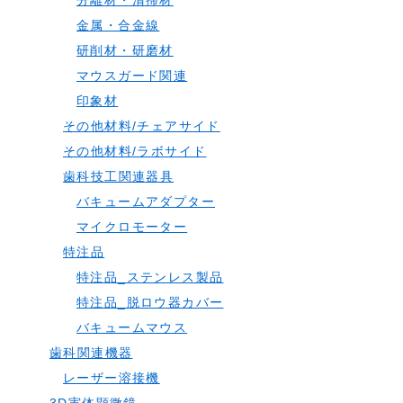
分離材・清掃材
金属・合金線
研削材・研磨材
マウスガード関連
印象材
その他材料/チェアサイド
その他材料/ラボサイド
歯科技工関連器具
バキュームアダプター
マイクロモーター
特注品
特注品_ステンレス製品
特注品_脱ロウ器カバー
バキュームマウス
歯科関連機器
レーザー溶接機