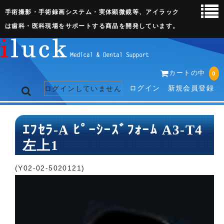
手術撮影・手術録画システム・実体顕微鏡等、アイラック
は歯科・医科現場をサポートする商品を開発しています。
カートの中
0
ログイン
新規会員登録
ログインしていません
トップページ
ｴﾌｾﾗ-A ﾋﾟｰｼｰｽﾞﾌｫｰﾑ A3-T4
左上1
ネット販売ページ
歯科関連機器
(Y02-02-5020121)
術野撮影キット
3D実体顕微鏡