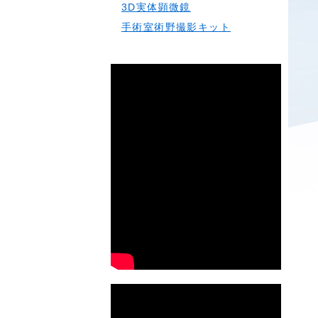
3D実体顕微鏡
手術室術野撮影キット