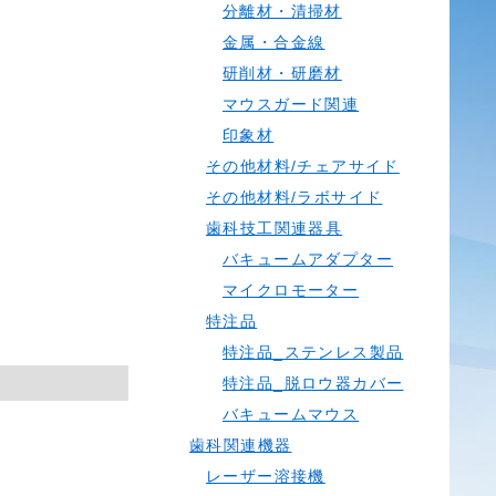
分離材・清掃材
金属・合金線
研削材・研磨材
マウスガード関連
印象材
その他材料/チェアサイド
その他材料/ラボサイド
歯科技工関連器具
バキュームアダプター
マイクロモーター
特注品
特注品_ステンレス製品
特注品_脱ロウ器カバー
バキュームマウス
歯科関連機器
レーザー溶接機