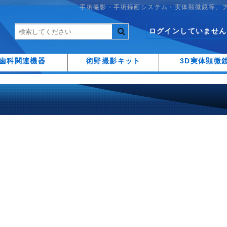
手術撮影・手術録画システム・実体顕微鏡等、
ログインしていません
歯科関連機器
術野撮影キット
3D実体顕微