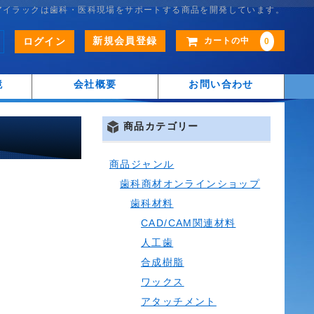
アイラックは歯科・医科現場をサポートする商品を開発しています。
新規会員登録
ログイン
カートの中
0
鏡
会社概要
お問い合わせ
商品カテゴリー
商品ジャンル
歯科商材オンラインショップ
歯科材料
CAD/CAM関連材料
人工歯
合成樹脂
ワックス
アタッチメント