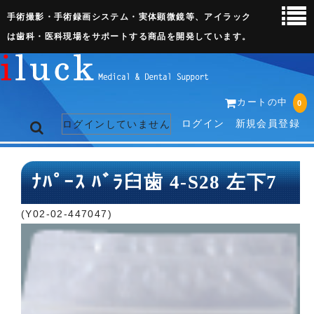
手術撮影・手術録画システム・実体顕微鏡等、アイラック
は歯科・医科現場をサポートする商品を開発しています。
カートの中
0
ログイン
新規会員登録
ログインしていません
トップページ
ﾅﾊﾟｰｽ ﾊﾞﾗ臼歯 4-S28 左下7
ネット販売ページ
(Y02-02-447047)
歯科関連機器
術野撮影キット
3D実体顕微鏡