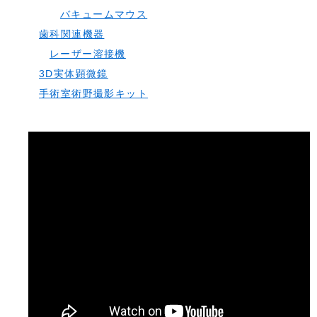
バキュームマウス
歯科関連機器
レーザー溶接機
3D実体顕微鏡
手術室術野撮影キット