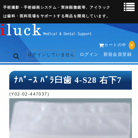
手術撮影・手術録画システム・実体顕微鏡等、アイラック
は歯科・医科現場をサポートする商品を開発しています。
カートの中
0
ログイン
新規会員登録
ログインしていません
トップページ
ﾅﾊﾟｰｽ ﾊﾞﾗ臼歯 4-S28 右下7
ネット販売ページ
(Y02-02-447037)
歯科関連機器
術野撮影キット
3D実体顕微鏡