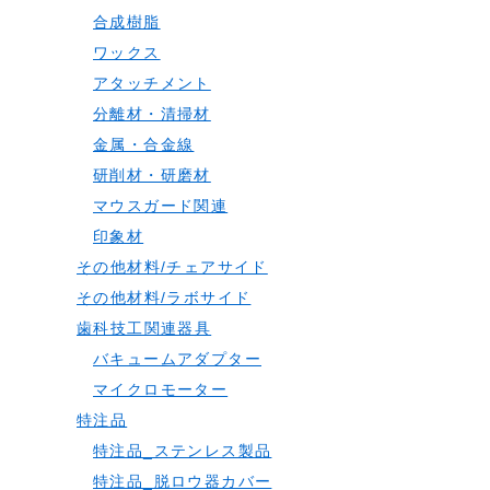
合成樹脂
ワックス
アタッチメント
分離材・清掃材
金属・合金線
研削材・研磨材
マウスガード関連
印象材
その他材料/チェアサイド
その他材料/ラボサイド
歯科技工関連器具
バキュームアダプター
マイクロモーター
特注品
特注品_ステンレス製品
特注品_脱ロウ器カバー