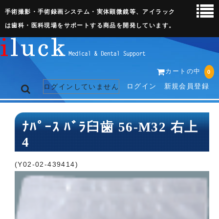
手術撮影・手術録画システム・実体顕微鏡等、アイラック
は歯科・医科現場をサポートする商品を開発しています。
カートの中
0
ログイン
新規会員登録
ログインしていません
トップページ
ﾅﾊﾟｰｽ ﾊﾞﾗ臼歯 56-M32 右上
4
ネット販売ページ
歯科関連機器
(Y02-02-439414)
術野撮影キット
3D実体顕微鏡