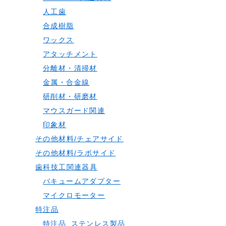
人工歯
合成樹脂
ワックス
アタッチメント
分離材・清掃材
金属・合金線
研削材・研磨材
マウスガード関連
印象材
その他材料/チェアサイド
その他材料/ラボサイド
歯科技工関連器具
バキュームアダプター
マイクロモーター
特注品
特注品_ステンレス製品