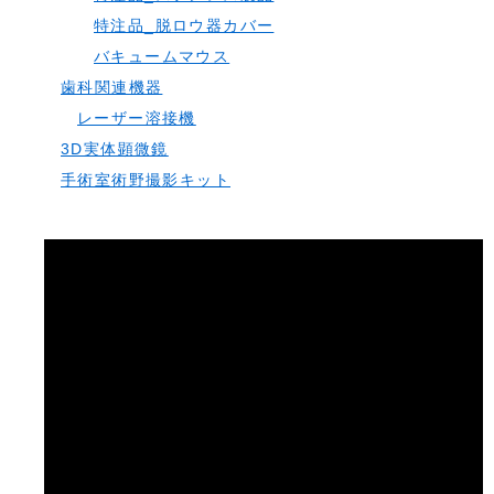
特注品_脱ロウ器カバー
バキュームマウス
歯科関連機器
レーザー溶接機
3D実体顕微鏡
手術室術野撮影キット