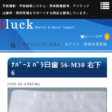
手術撮影・手術録画システム・実体顕微鏡等、アイラック
は歯科・医科現場をサポートする商品を開発しています。
カートの中
0
ログイン
新規会員登録
ログインしていません
トップページ
ﾅﾊﾟｰｽ ﾊﾞﾗ臼歯 56-M30 右下
6
ネット販売ページ
歯科関連機器
(Y02-02-439236)
術野撮影キット
3D実体顕微鏡