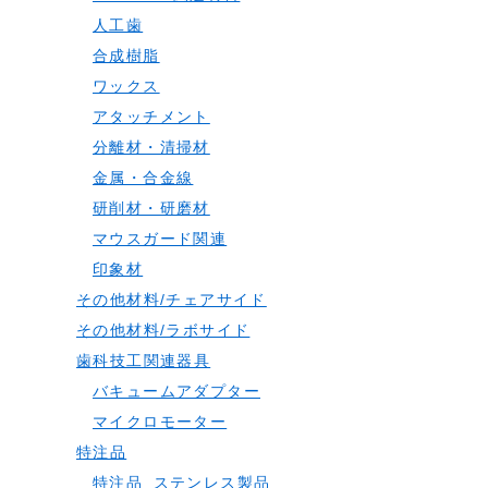
人工歯
合成樹脂
ワックス
アタッチメント
分離材・清掃材
金属・合金線
研削材・研磨材
マウスガード関連
印象材
その他材料/チェアサイド
その他材料/ラボサイド
歯科技工関連器具
バキュームアダプター
マイクロモーター
特注品
特注品_ステンレス製品