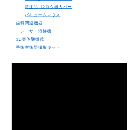
特注品_脱ロウ器カバー
バキュームマウス
歯科関連機器
レーザー溶接機
3D実体顕微鏡
手術室術野撮影キット