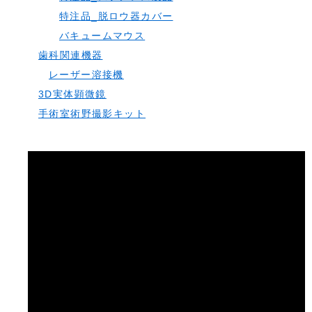
特注品_脱ロウ器カバー
バキュームマウス
歯科関連機器
レーザー溶接機
3D実体顕微鏡
手術室術野撮影キット