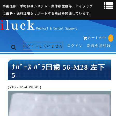
手術撮影・手術録画システム・実体顕微鏡等、アイラック
は歯科・医科現場をサポートする商品を開発しています。
カートの中
0
ログイン
新規会員登録
ログインしていません
トップページ
ﾅﾊﾟｰｽ ﾊﾞﾗ臼歯 56-M28 左下
5
ネット販売ページ
歯科関連機器
(Y02-02-439045)
術野撮影キット
3D実体顕微鏡