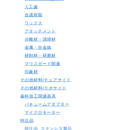
人工歯
合成樹脂
ワックス
アタッチメント
分離材・清掃材
金属・合金線
研削材・研磨材
マウスガード関連
印象材
その他材料/チェアサイド
その他材料/ラボサイド
歯科技工関連器具
バキュームアダプター
マイクロモーター
特注品
特注品_ステンレス製品