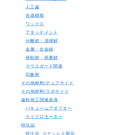
人工歯
合成樹脂
ワックス
アタッチメント
分離材・清掃材
金属・合金線
研削材・研磨材
マウスガード関連
印象材
その他材料/チェアサイド
その他材料/ラボサイド
歯科技工関連器具
バキュームアダプター
マイクロモーター
特注品
特注品_ステンレス製品