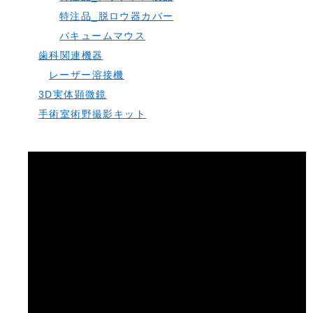
特注品_脱ロウ器カバー
バキュームマウス
歯科関連機器
レーザー溶接機
3D実体顕微鏡
手術室術野撮影キット