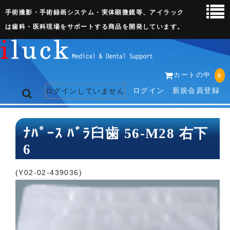
手術撮影・手術録画システム・実体顕微鏡等、アイラック
は歯科・医科現場をサポートする商品を開発しています。
カートの中
0
ログイン
新規会員登録
ログインしていません
トップページ
ﾅﾊﾟｰｽ ﾊﾞﾗ臼歯 56-M28 右下
6
ネット販売ページ
歯科関連機器
(Y02-02-439036)
術野撮影キット
3D実体顕微鏡