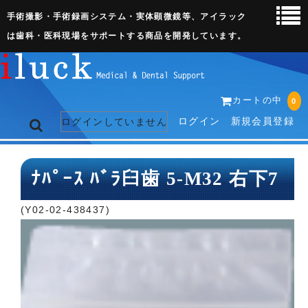
手術撮影・手術録画システム・実体顕微鏡等、アイラック
は歯科・医科現場をサポートする商品を開発しています。
カートの中
0
ログイン
新規会員登録
ログインしていません
トップページ
ﾅﾊﾟｰｽ ﾊﾞﾗ臼歯 5-M32 右下7
ネット販売ページ
(Y02-02-438437)
歯科関連機器
術野撮影キット
3D実体顕微鏡