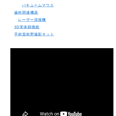
バキュームマウス
歯科関連機器
レーザー溶接機
3D実体顕微鏡
手術室術野撮影キット