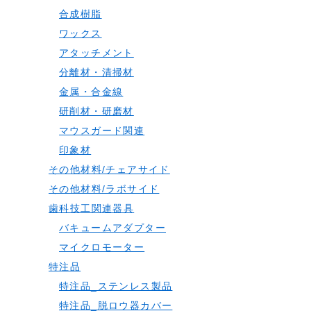
合成樹脂
ワックス
アタッチメント
分離材・清掃材
金属・合金線
研削材・研磨材
マウスガード関連
印象材
その他材料/チェアサイド
その他材料/ラボサイド
歯科技工関連器具
バキュームアダプター
マイクロモーター
特注品
特注品_ステンレス製品
特注品_脱ロウ器カバー