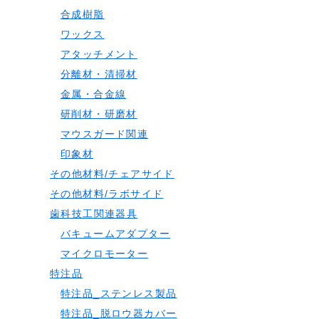
合成樹脂
ワックス
アタッチメント
分離材・清掃材
金属・合金線
研削材・研磨材
マウスガード関連
印象材
その他材料/チェアサイド
その他材料/ラボサイド
歯科技工関連器具
バキュームアダプター
マイクロモーター
特注品
特注品_ステンレス製品
特注品_脱ロウ器カバー