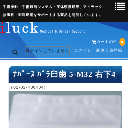
手術撮影・手術録画システム・実体顕微鏡等、アイラック
は歯科・医科現場をサポートする商品を開発しています。
カートの中
0
ログイン
新規会員登録
ログインしていません
トップページ
ﾅﾊﾟｰｽ ﾊﾞﾗ臼歯 5-M32 右下4
ネット販売ページ
(Y02-02-438434)
歯科関連機器
術野撮影キット
3D実体顕微鏡