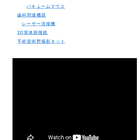
バキュームマウス
歯科関連機器
レーザー溶接機
3D実体顕微鏡
手術室術野撮影キット