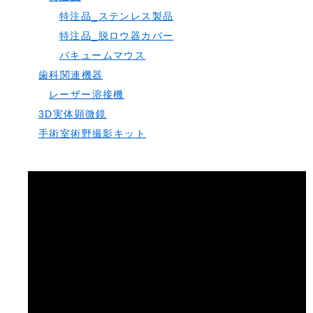
特注品_ステンレス製品
特注品_脱ロウ器カバー
バキュームマウス
歯科関連機器
レーザー溶接機
3D実体顕微鏡
手術室術野撮影キット