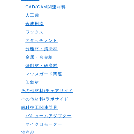
CAD/CAM関連材料
人工歯
合成樹脂
ワックス
アタッチメント
分離材・清掃材
金属・合金線
研削材・研磨材
マウスガード関連
印象材
その他材料/チェアサイド
その他材料/ラボサイド
歯科技工関連器具
バキュームアダプター
マイクロモーター
特注品