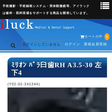
手術撮影・手術録画システム・実体顕微鏡等、アイラック
は歯科・医科現場をサポートする商品を開発しています。
カートの中
0
ログイン
新規会員登録
ログインしていません
トップページ
ﾐﾘｵﾝ ﾊﾞﾗ臼歯RH A3.5-30 左
下4
ネット販売ページ
歯科関連機器
(Y02-02-341344)
術野撮影キット
3D実体顕微鏡