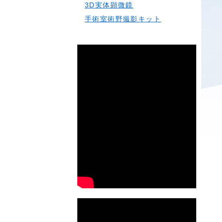
3D実体顕微鏡
手術室術野撮影キット