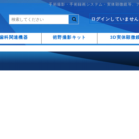
手術撮影・手術録画システム・実体顕微鏡等、
ログインしていません
歯科関連機器
術野撮影キット
3D実体顕微