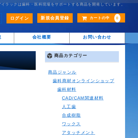
アイラックは歯科・医科現場をサポートする商品を開発しています。
新規会員登録
ログイン
カートの中
0
鏡
会社概要
お問い合わせ
商品カテゴリー
商品ジャンル
歯科商材オンラインショップ
歯科材料
CAD/CAM関連材料
人工歯
合成樹脂
ワックス
アタッチメント