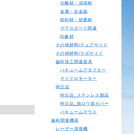
分離材・清掃材
金属・合金線
研削材・研磨材
マウスガード関連
印象材
その他材料/チェアサイド
その他材料/ラボサイド
歯科技工関連器具
バキュームアダプター
マイクロモーター
特注品
特注品_ステンレス製品
特注品_脱ロウ器カバー
バキュームマウス
歯科関連機器
レーザー溶接機