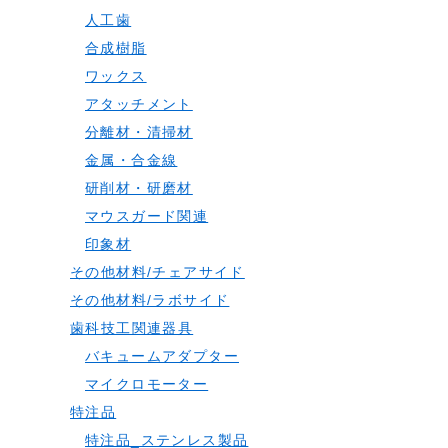
人工歯
合成樹脂
ワックス
アタッチメント
分離材・清掃材
金属・合金線
研削材・研磨材
マウスガード関連
印象材
その他材料/チェアサイド
その他材料/ラボサイド
歯科技工関連器具
バキュームアダプター
マイクロモーター
特注品
特注品_ステンレス製品