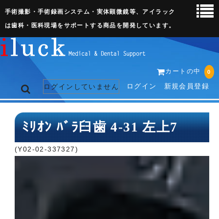
手術撮影・手術録画システム・実体顕微鏡等、アイラック
は歯科・医科現場をサポートする商品を開発しています。
カートの中
0
ログイン
新規会員登録
ログインしていません
トップページ
ﾐﾘｵﾝ ﾊﾞﾗ臼歯 4-31 左上7
ネット販売ページ
(Y02-02-337327)
歯科関連機器
術野撮影キット
3D実体顕微鏡