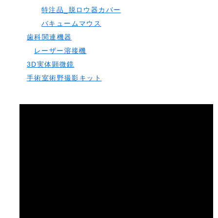
特注品_脱ロウ器カバー
バキュームマウス
歯科関連機器
レーザー溶接機
3D実体顕微鏡
手術室術野撮影キット