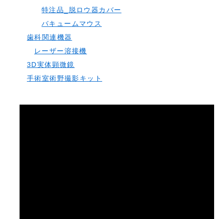
特注品_脱ロウ器カバー
バキュームマウス
歯科関連機器
レーザー溶接機
3D実体顕微鏡
手術室術野撮影キット