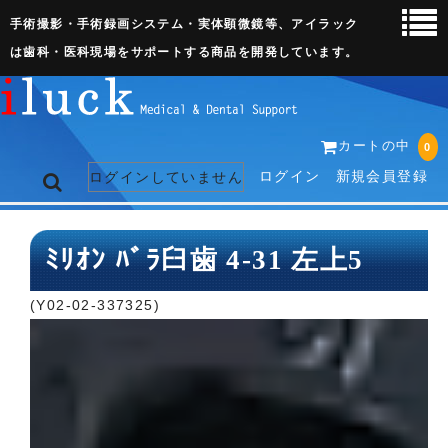
手術撮影・手術録画システム・実体顕微鏡等、アイラック
は歯科・医科現場をサポートする商品を開発しています。
カートの中
0
ログイン
新規会員登録
ログインしていません
トップページ
ﾐﾘｵﾝ ﾊﾞﾗ臼歯 4-31 左上5
ネット販売ページ
(Y02-02-337325)
歯科関連機器
術野撮影キット
3D実体顕微鏡