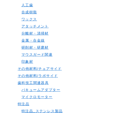
人工歯
合成樹脂
ワックス
アタッチメント
分離材・清掃材
金属・合金線
研削材・研磨材
マウスガード関連
印象材
その他材料/チェアサイド
その他材料/ラボサイド
歯科技工関連器具
バキュームアダプター
マイクロモーター
特注品
特注品_ステンレス製品