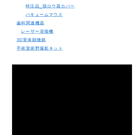
特注品_脱ロウ器カバー
バキュームマウス
歯科関連機器
レーザー溶接機
3D実体顕微鏡
手術室術野撮影キット