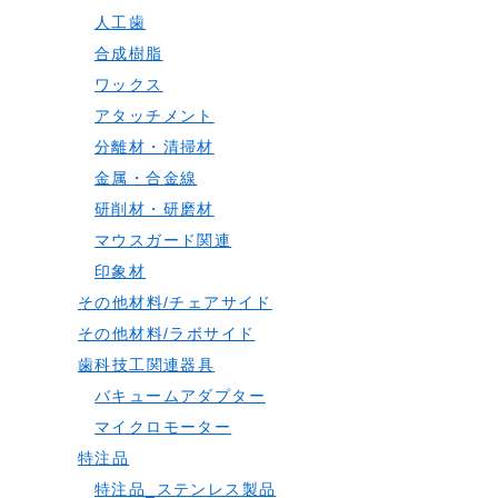
人工歯
合成樹脂
ワックス
アタッチメント
分離材・清掃材
金属・合金線
研削材・研磨材
マウスガード関連
印象材
その他材料/チェアサイド
その他材料/ラボサイド
歯科技工関連器具
バキュームアダプター
マイクロモーター
特注品
特注品_ステンレス製品