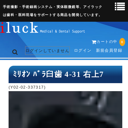
手術撮影・手術録画システム・実体顕微鏡等、アイラック
は歯科・医科現場をサポートする商品を開発しています。
カートの中
0
ログイン
新規会員登録
ログインしていません
トップページ
ﾐﾘｵﾝ ﾊﾞﾗ臼歯 4-31 右上7
ネット販売ページ
(Y02-02-337317)
歯科関連機器
術野撮影キット
3D実体顕微鏡