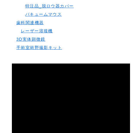
特注品_脱ロウ器カバー
バキュームマウス
歯科関連機器
レーザー溶接機
3D実体顕微鏡
手術室術野撮影キット