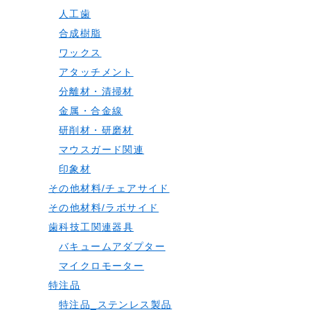
人工歯
合成樹脂
ワックス
アタッチメント
分離材・清掃材
金属・合金線
研削材・研磨材
マウスガード関連
印象材
その他材料/チェアサイド
その他材料/ラボサイド
歯科技工関連器具
バキュームアダプター
マイクロモーター
特注品
特注品_ステンレス製品