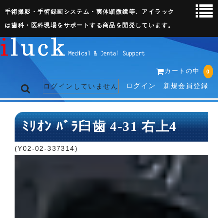
手術撮影・手術録画システム・実体顕微鏡等、アイラック
は歯科・医科現場をサポートする商品を開発しています。
カートの中
0
ログイン
新規会員登録
ログインしていません
トップページ
ﾐﾘｵﾝ ﾊﾞﾗ臼歯 4-31 右上4
ネット販売ページ
(Y02-02-337314)
歯科関連機器
術野撮影キット
3D実体顕微鏡