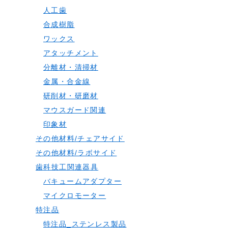
人工歯
合成樹脂
ワックス
アタッチメント
分離材・清掃材
金属・合金線
研削材・研磨材
マウスガード関連
印象材
その他材料/チェアサイド
その他材料/ラボサイド
歯科技工関連器具
バキュームアダプター
マイクロモーター
特注品
特注品_ステンレス製品