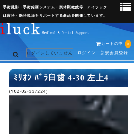
手術撮影・手術録画システム・実体顕微鏡等、アイラック
は歯科・医科現場をサポートする商品を開発しています。
カートの中
0
ログイン
新規会員登録
ログインしていません
トップページ
ﾐﾘｵﾝ ﾊﾞﾗ臼歯 4-30 左上4
ネット販売ページ
(Y02-02-337224)
歯科関連機器
術野撮影キット
3D実体顕微鏡