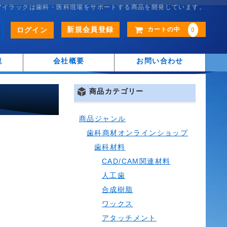
アイラックは歯科・医科現場をサポートする商品を開発しています。
新規会員登録
ログイン
カートの中
0
鏡
会社概要
お問い合わせ
商品カテゴリー
商品ジャンル
歯科商材オンラインショップ
歯科材料
CAD/CAM関連材料
人工歯
合成樹脂
ワックス
アタッチメント