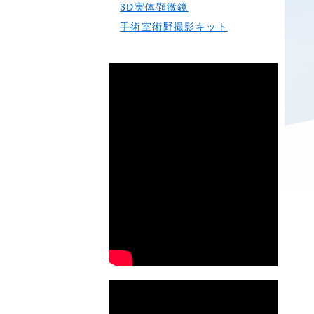
3D実体顕微鏡
手術室術野撮影キット