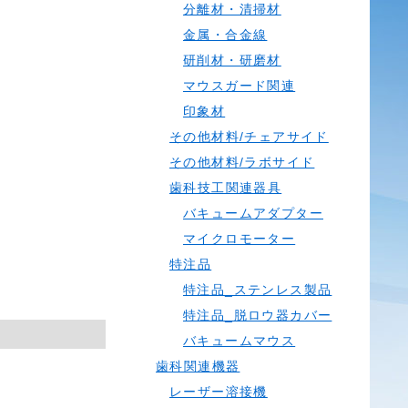
分離材・清掃材
金属・合金線
研削材・研磨材
マウスガード関連
印象材
その他材料/チェアサイド
その他材料/ラボサイド
歯科技工関連器具
バキュームアダプター
マイクロモーター
特注品
特注品_ステンレス製品
特注品_脱ロウ器カバー
バキュームマウス
歯科関連機器
レーザー溶接機