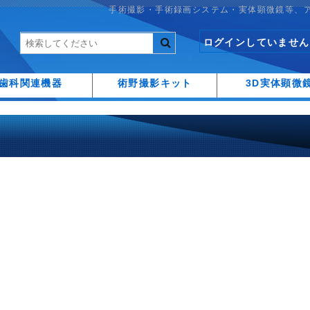
手術撮影・手術録画システム・実体顕微鏡等、
ログインしていません
歯科関連機器
術野撮影キット
3D実体顕微