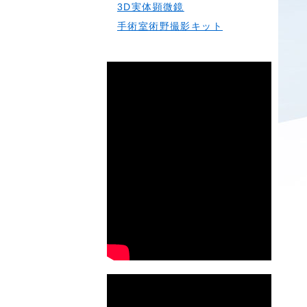
3D実体顕微鏡
手術室術野撮影キット