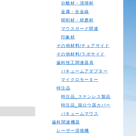
分離材・清掃材
金属・合金線
研削材・研磨材
マウスガード関連
印象材
その他材料/チェアサイド
その他材料/ラボサイド
歯科技工関連器具
バキュームアダプター
マイクロモーター
特注品
特注品_ステンレス製品
特注品_脱ロウ器カバー
バキュームマウス
歯科関連機器
レーザー溶接機