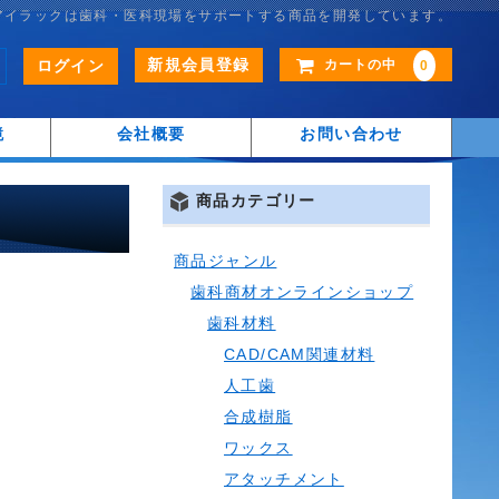
アイラックは歯科・医科現場をサポートする商品を開発しています。
新規会員登録
ログイン
カートの中
0
鏡
会社概要
お問い合わせ
商品カテゴリー
商品ジャンル
歯科商材オンラインショップ
歯科材料
CAD/CAM関連材料
人工歯
合成樹脂
ワックス
アタッチメント