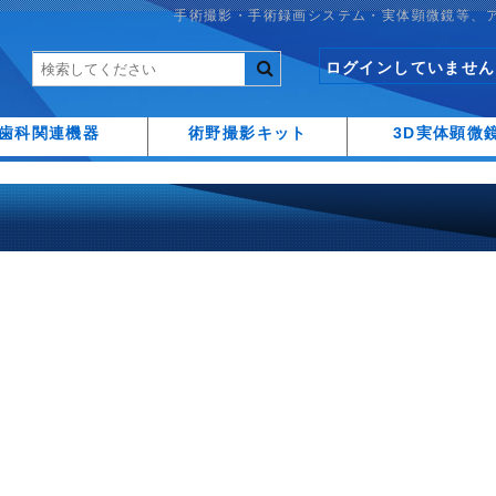
手術撮影・手術録画システム・実体顕微鏡等、
ログインしていません
歯科関連機器
術野撮影キット
3D実体顕微