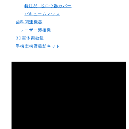
特注品_脱ロウ器カバー
バキュームマウス
歯科関連機器
レーザー溶接機
3D実体顕微鏡
手術室術野撮影キット