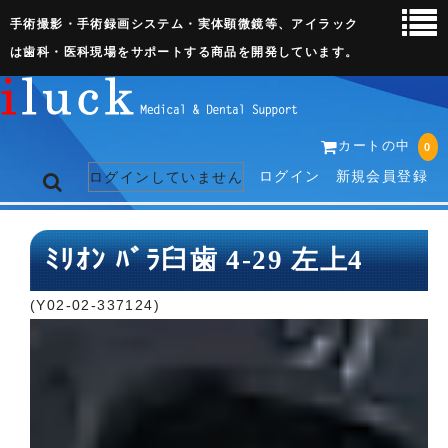
手術撮影・手術録画システム・実体顕微鏡等、アイラック
は歯科・医科現場をサポートする商品を開発しています。
カートの中
0
ログイン
新規会員登録
ログインしていません
トップページ
ﾐﾘｵﾝ ﾊﾞﾗ臼歯 4-29 左上4
ネット販売ページ
(Y02-02-337124)
歯科関連機器
術野撮影キット
3D実体顕微鏡