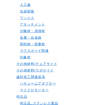
人工歯
合成樹脂
ワックス
アタッチメント
分離材・清掃材
金属・合金線
研削材・研磨材
マウスガード関連
印象材
その他材料/チェアサイド
その他材料/ラボサイド
歯科技工関連器具
バキュームアダプター
マイクロモーター
特注品
特注品_ステンレス製品