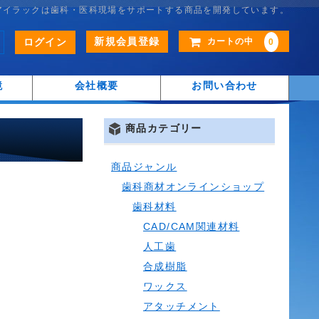
アイラックは歯科・医科現場をサポートする商品を開発しています。
新規会員登録
ログイン
カートの中
0
鏡
会社概要
お問い合わせ
商品カテゴリー
商品ジャンル
歯科商材オンラインショップ
歯科材料
CAD/CAM関連材料
人工歯
合成樹脂
ワックス
アタッチメント