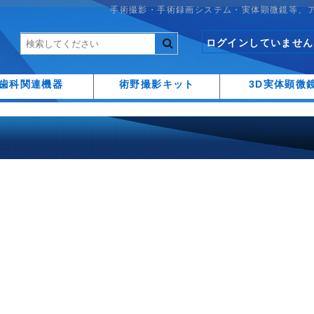
手術撮影・手術録画システム・実体顕微鏡等、
ログインしていません
歯科関連機器
術野撮影キット
3D実体顕微