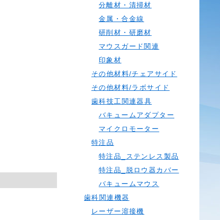
分離材・清掃材
金属・合金線
研削材・研磨材
マウスガード関連
印象材
その他材料/チェアサイド
その他材料/ラボサイド
歯科技工関連器具
バキュームアダプター
マイクロモーター
特注品
特注品_ステンレス製品
特注品_脱ロウ器カバー
バキュームマウス
歯科関連機器
レーザー溶接機