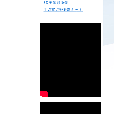
3D実体顕微鏡
手術室術野撮影キット