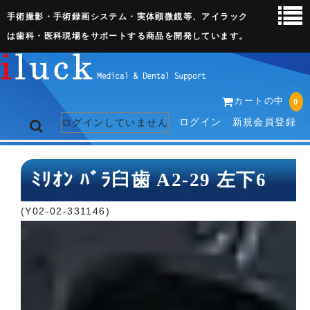
手術撮影・手術録画システム・実体顕微鏡等、アイラック
は歯科・医科現場をサポートする商品を開発しています。
カートの中
0
ログイン
新規会員登録
ログインしていません
トップページ
ﾐﾘｵﾝ ﾊﾞﾗ臼歯 A2-29 左下6
ネット販売ページ
(Y02-02-331146)
歯科関連機器
術野撮影キット
3D実体顕微鏡