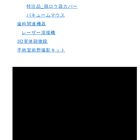
特注品_脱ロウ器カバー
バキュームマウス
歯科関連機器
レーザー溶接機
3D実体顕微鏡
手術室術野撮影キット