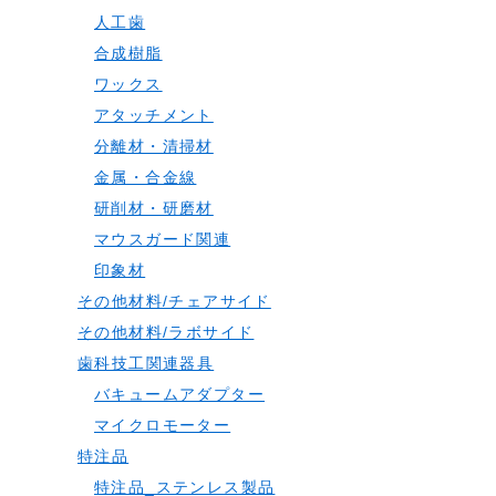
人工歯
合成樹脂
ワックス
アタッチメント
分離材・清掃材
金属・合金線
研削材・研磨材
マウスガード関連
印象材
その他材料/チェアサイド
その他材料/ラボサイド
歯科技工関連器具
バキュームアダプター
マイクロモーター
特注品
特注品_ステンレス製品