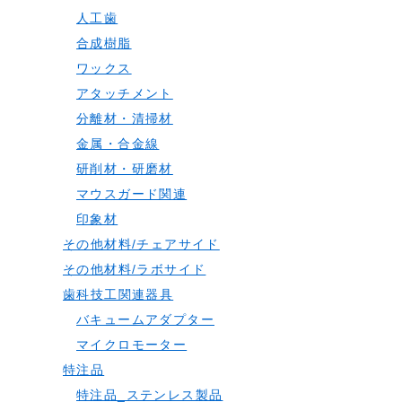
人工歯
合成樹脂
ワックス
アタッチメント
分離材・清掃材
金属・合金線
研削材・研磨材
マウスガード関連
印象材
その他材料/チェアサイド
その他材料/ラボサイド
歯科技工関連器具
バキュームアダプター
マイクロモーター
特注品
特注品_ステンレス製品