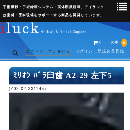
手術撮影・手術録画システム・実体顕微鏡等、アイラック
は歯科・医科現場をサポートする商品を開発しています。
カートの中
0
ログイン
新規会員登録
ログインしていません
トップページ
ﾐﾘｵﾝ ﾊﾞﾗ臼歯 A2-29 左下5
ネット販売ページ
(Y02-02-331145)
歯科関連機器
術野撮影キット
3D実体顕微鏡