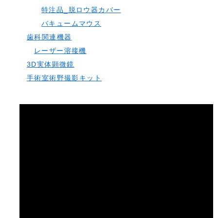
特注品_脱ロウ器カバー
バキュームマウス
歯科関連機器
レーザー溶接機
3D実体顕微鏡
手術室術野撮影キット