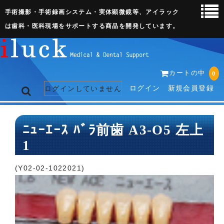
手術撮影・手術録画システム・実体顕微鏡等、アイラック
は歯科・医科現場をサポートする商品を開発しています。
カートの中
0
ログイン
新規会員登録
ログインしていません
トップページ
ﾆｭｰｴｰｽ ﾊﾞﾗ前歯 A3-O5 左上
1
ネット販売ページ
歯科関連機器
(Y02-02-1022021)
術野撮影キット
3D実体顕微鏡