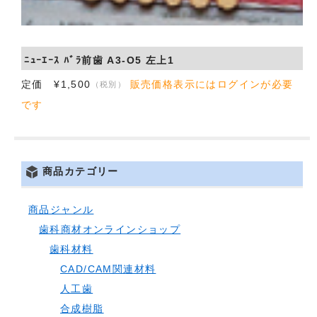
会社概要
お問い合わせ
ﾆｭｰｴｰｽ ﾊﾞﾗ前歯 A3-O5 左上1
定価 ¥1,500
販売価格表示にはログインが必要
（税別）
です
商品カテゴリー
商品ジャンル
歯科商材オンラインショップ
歯科材料
CAD/CAM関連材料
人工歯
合成樹脂