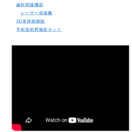
歯科関連機器
レーザー溶接機
3D実体顕微鏡
手術室術野撮影キット