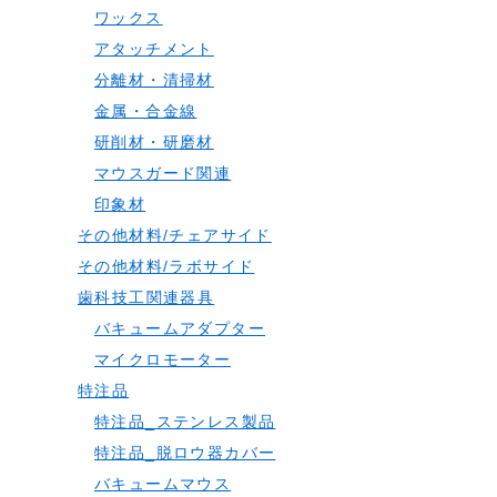
ワックス
アタッチメント
分離材・清掃材
金属・合金線
研削材・研磨材
マウスガード関連
印象材
その他材料/チェアサイド
その他材料/ラボサイド
歯科技工関連器具
バキュームアダプター
マイクロモーター
特注品
特注品_ステンレス製品
特注品_脱ロウ器カバー
バキュームマウス