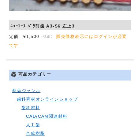
会社概要
お問い合わせ
ﾆｭｰｴｰｽ ﾊﾞﾗ前歯 A3-S6 左上3
定価 ¥1,500
販売価格表示にはログインが必要
（税別）
です
商品カテゴリー
商品ジャンル
歯科商材オンラインショップ
歯科材料
CAD/CAM関連材料
人工歯
合成樹脂