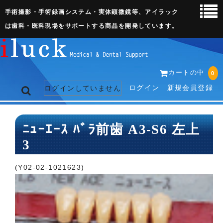
手術撮影・手術録画システム・実体顕微鏡等、アイラック
は歯科・医科現場をサポートする商品を開発しています。
カートの中
0
ログイン
新規会員登録
ログインしていません
トップページ
ﾆｭｰｴｰｽ ﾊﾞﾗ前歯 A3-S6 左上
3
ネット販売ページ
歯科関連機器
(Y02-02-1021623)
術野撮影キット
3D実体顕微鏡