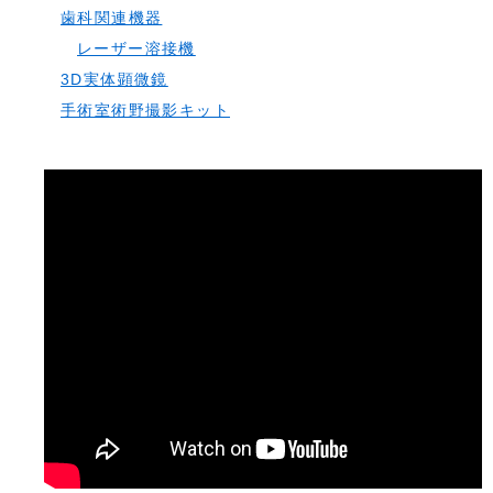
歯科関連機器
レーザー溶接機
3D実体顕微鏡
手術室術野撮影キット