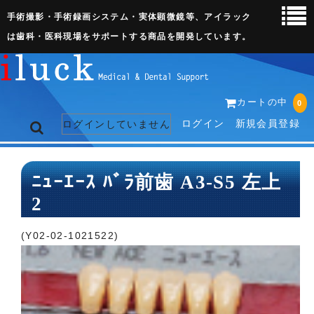
手術撮影・手術録画システム・実体顕微鏡等、アイラック
は歯科・医科現場をサポートする商品を開発しています。
カートの中
0
ログイン
新規会員登録
ログインしていません
トップページ
ﾆｭｰｴｰｽ ﾊﾞﾗ前歯 A3-S5 左上
2
ネット販売ページ
歯科関連機器
(Y02-02-1021522)
術野撮影キット
3D実体顕微鏡