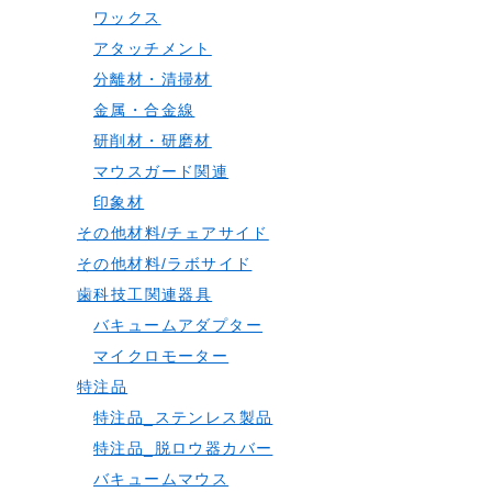
ワックス
アタッチメント
分離材・清掃材
金属・合金線
研削材・研磨材
マウスガード関連
印象材
その他材料/チェアサイド
その他材料/ラボサイド
歯科技工関連器具
バキュームアダプター
マイクロモーター
特注品
特注品_ステンレス製品
特注品_脱ロウ器カバー
バキュームマウス