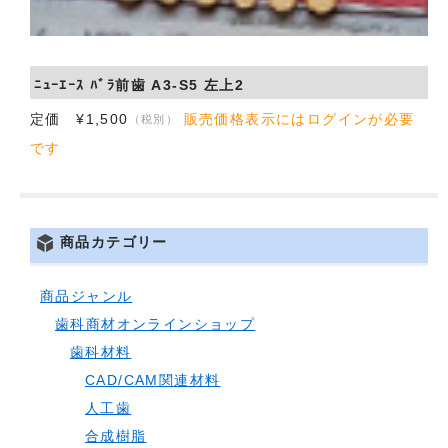
会社概要
お問い合わせ
ﾆｭｰｴｰｽ ﾊﾞﾗ前歯 A3-S5 左上2
定価 ¥1,500
販売価格表示にはログインが必要
（税別）
です
商品カテゴリー
商品ジャンル
歯科商材オンラインショップ
歯科材料
CAD/CAM関連材料
人工歯
合成樹脂