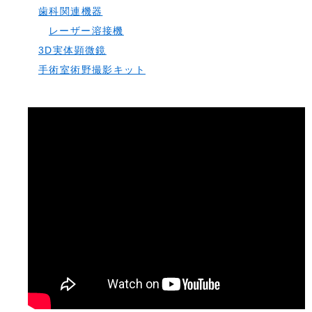
歯科関連機器
レーザー溶接機
3D実体顕微鏡
手術室術野撮影キット