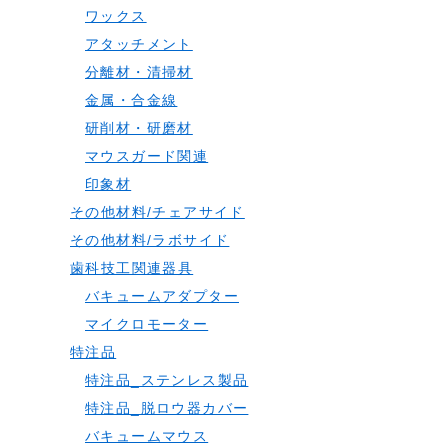
ワックス
アタッチメント
分離材・清掃材
金属・合金線
研削材・研磨材
マウスガード関連
印象材
その他材料/チェアサイド
その他材料/ラボサイド
歯科技工関連器具
バキュームアダプター
マイクロモーター
特注品
特注品_ステンレス製品
特注品_脱ロウ器カバー
バキュームマウス