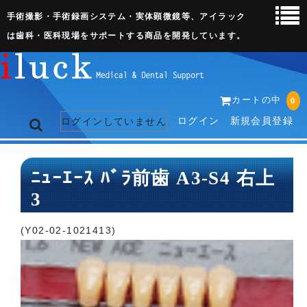
手術撮影・手術録画システム・実体顕微鏡等、アイラック
は歯科・医科現場をサポートする商品を開発しています。
カートの中
0
ログイン
新規会員登録
ログインしていません
トップページ
ﾆｭｰｴｰｽ ﾊﾞﾗ前歯 A3-S4 右上
3
ネット販売ページ
歯科関連機器
(Y02-02-1021413)
術野撮影キット
3D実体顕微鏡