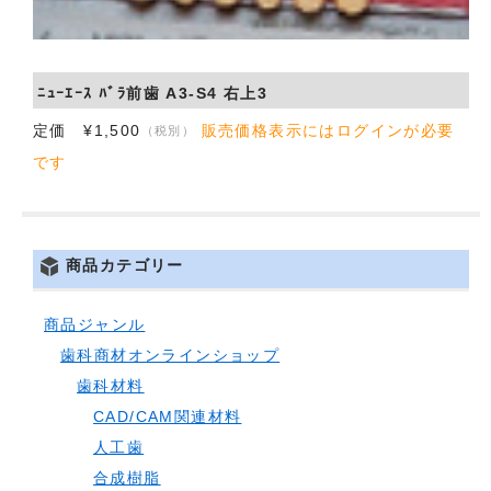
会社概要
お問い合わせ
ﾆｭｰｴｰｽ ﾊﾞﾗ前歯 A3-S4 右上3
定価 ¥1,500
販売価格表示にはログインが必要
（税別）
です
商品カテゴリー
商品ジャンル
歯科商材オンラインショップ
歯科材料
CAD/CAM関連材料
人工歯
合成樹脂