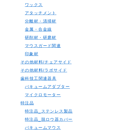
ワックス
アタッチメント
分離材・清掃材
金属・合金線
研削材・研磨材
マウスガード関連
印象材
その他材料/チェアサイド
その他材料/ラボサイド
歯科技工関連器具
バキュームアダプター
マイクロモーター
特注品
特注品_ステンレス製品
特注品_脱ロウ器カバー
バキュームマウス