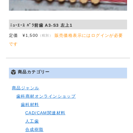
会社概要
お問い合わせ
ﾆｭｰｴｰｽ ﾊﾞﾗ前歯 A3-S3 左上1
定価 ¥1,500
販売価格表示にはログインが必要
（税別）
です
商品カテゴリー
商品ジャンル
歯科商材オンラインショップ
歯科材料
CAD/CAM関連材料
人工歯
合成樹脂