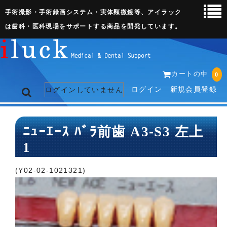
手術撮影・手術録画システム・実体顕微鏡等、アイラック
は歯科・医科現場をサポートする商品を開発しています。
カートの中
0
ログイン
新規会員登録
ログインしていません
トップページ
ﾆｭｰｴｰｽ ﾊﾞﾗ前歯 A3-S3 左上
1
ネット販売ページ
歯科関連機器
(Y02-02-1021321)
術野撮影キット
3D実体顕微鏡