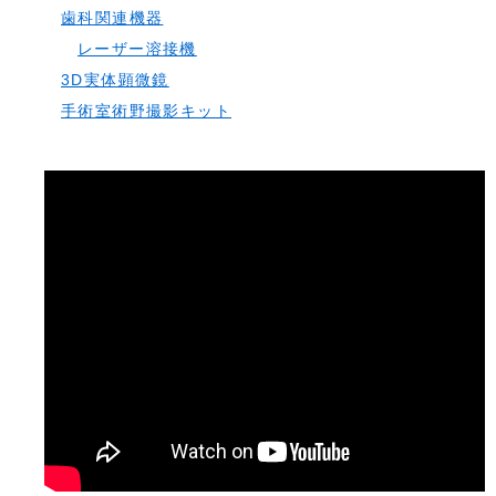
歯科関連機器
レーザー溶接機
3D実体顕微鏡
手術室術野撮影キット