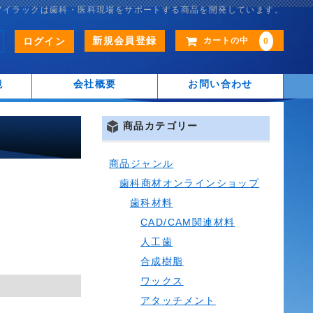
アイラックは歯科・医科現場をサポートする商品を開発しています。
新規会員登録
ログイン
カートの中
0
鏡
会社概要
お問い合わせ
商品カテゴリー
商品ジャンル
歯科商材オンラインショップ
歯科材料
CAD/CAM関連材料
人工歯
合成樹脂
ワックス
アタッチメント