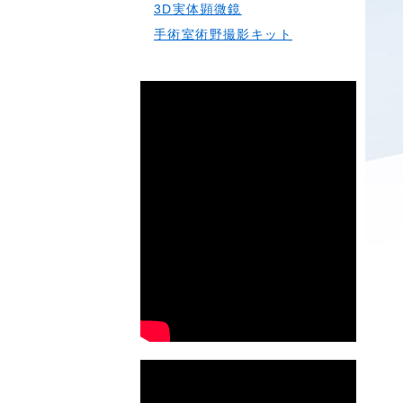
3D実体顕微鏡
手術室術野撮影キット