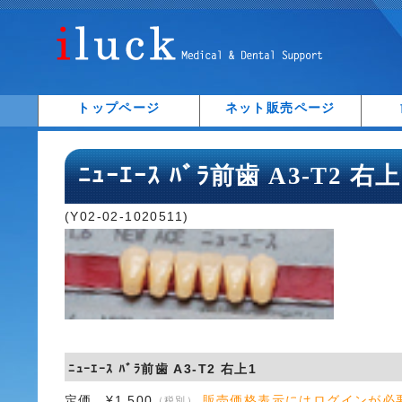
トップページ
ネット販売ページ
ﾆｭｰｴｰｽ ﾊﾞﾗ前歯 A3-T2 右上
(Y02-02-1020511)
ﾆｭｰｴｰｽ ﾊﾞﾗ前歯 A3-T2 右上1
定価 ¥1,500
販売価格表示にはログインが必
（税別）