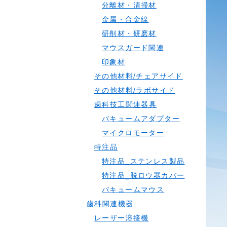
分離材・清掃材
金属・合金線
研削材・研磨材
マウスガード関連
印象材
その他材料/チェアサイド
その他材料/ラボサイド
歯科技工関連器具
バキュームアダプター
マイクロモーター
特注品
特注品_ステンレス製品
特注品_脱ロウ器カバー
バキュームマウス
歯科関連機器
レーザー溶接機