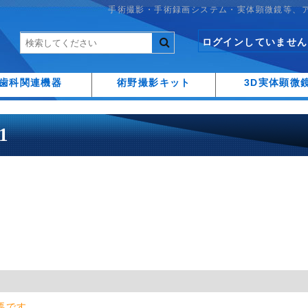
手術撮影・手術録画システム・実体顕微鏡等、
ログインしていません
歯科関連機器
術野撮影キット
3D実体顕微
1
要です