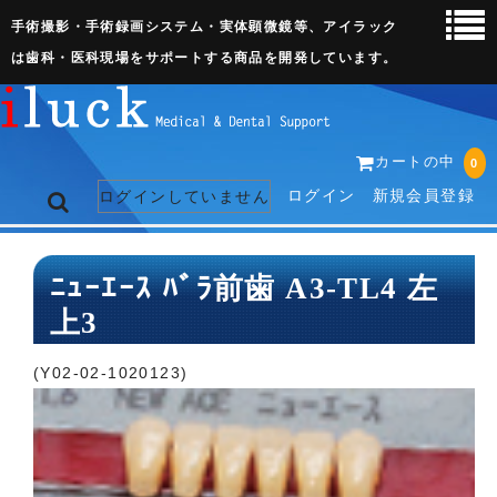
手術撮影・手術録画システム・実体顕微鏡等、アイラック
は歯科・医科現場をサポートする商品を開発しています。
カートの中
0
ログイン
新規会員登録
ログインしていません
トップページ
ﾆｭｰｴｰｽ ﾊﾞﾗ前歯 A3-TL4 左
上3
ネット販売ページ
歯科関連機器
(Y02-02-1020123)
術野撮影キット
3D実体顕微鏡