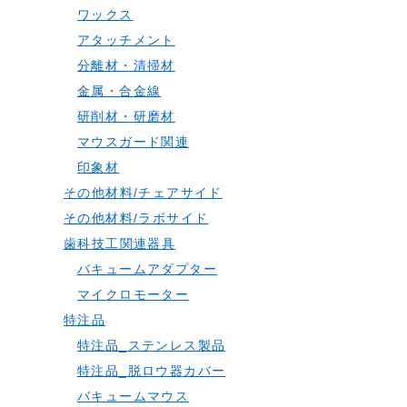
ワックス
アタッチメント
分離材・清掃材
金属・合金線
研削材・研磨材
マウスガード関連
印象材
その他材料/チェアサイド
その他材料/ラボサイド
歯科技工関連器具
バキュームアダプター
マイクロモーター
特注品
特注品_ステンレス製品
特注品_脱ロウ器カバー
バキュームマウス