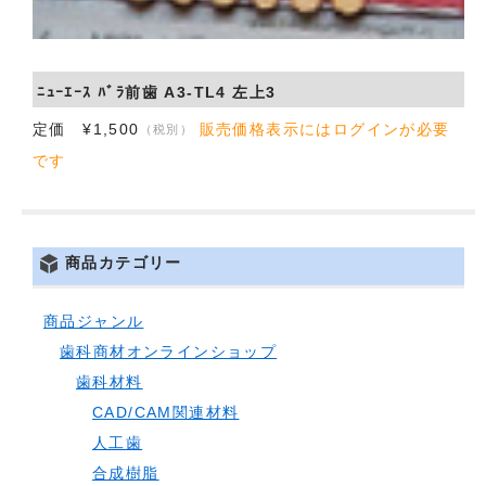
会社概要
お問い合わせ
ﾆｭｰｴｰｽ ﾊﾞﾗ前歯 A3-TL4 左上3
定価 ¥1,500
販売価格表示にはログインが必要
（税別）
です
商品カテゴリー
商品ジャンル
歯科商材オンラインショップ
歯科材料
CAD/CAM関連材料
人工歯
合成樹脂