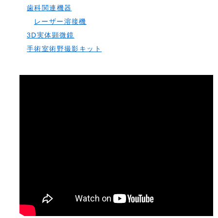
歯科関連機器
レーザー溶接機
3D実体顕微鏡
手術室術野撮影キット