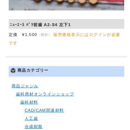
会社概要
お問い合わせ
ﾆｭｰｴｰｽ ﾊﾞﾗ前歯 A2-S4 左下1
定価 ¥1,500
販売価格表示にはログインが必要
（税別）
です
商品カテゴリー
商品ジャンル
歯科商材オンラインショップ
歯科材料
CAD/CAM関連材料
人工歯
合成樹脂