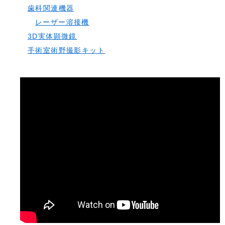
歯科関連機器
レーザー溶接機
3D実体顕微鏡
手術室術野撮影キット