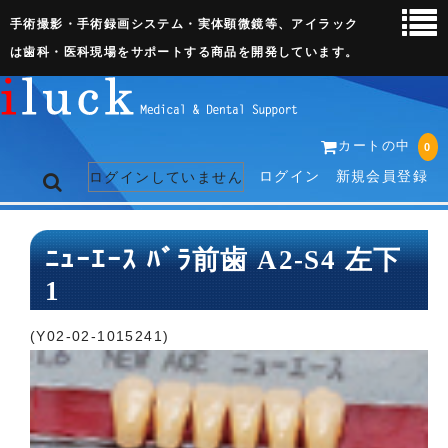
手術撮影・手術録画システム・実体顕微鏡等、アイラック
は歯科・医科現場をサポートする商品を開発しています。
カートの中
0
ログイン
新規会員登録
ログインしていません
トップページ
ﾆｭｰｴｰｽ ﾊﾞﾗ前歯 A2-S4 左下
1
ネット販売ページ
歯科関連機器
(Y02-02-1015241)
術野撮影キット
3D実体顕微鏡