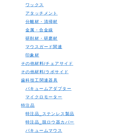
ワックス
アタッチメント
分離材・清掃材
金属・合金線
研削材・研磨材
マウスガード関連
印象材
その他材料/チェアサイド
その他材料/ラボサイド
歯科技工関連器具
バキュームアダプター
マイクロモーター
特注品
特注品_ステンレス製品
特注品_脱ロウ器カバー
バキュームマウス