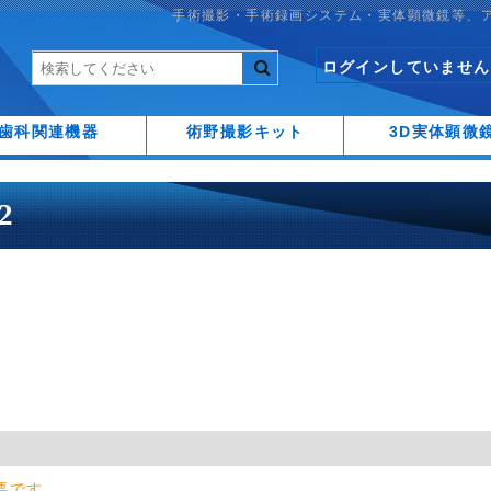
手術撮影・手術録画システム・実体顕微鏡等、
ログインしていません
歯科関連機器
術野撮影キット
3D実体顕微
2
要です