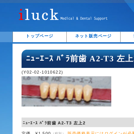
トップページ
ネット販売ページ
ﾆｭｰｴｰｽ ﾊﾞﾗ前歯 A2-T3 左上
(Y02-02-1010622)
ﾆｭｰｴｰｽ ﾊﾞﾗ前歯 A2-T3 左上2
定価 ¥1,500
販売価格表示にはログインが必
（税別）