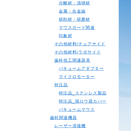
分離材・清掃材
金属・合金線
研削材・研磨材
マウスガード関連
印象材
その他材料/チェアサイド
その他材料/ラボサイド
歯科技工関連器具
バキュームアダプター
マイクロモーター
特注品
特注品_ステンレス製品
特注品_脱ロウ器カバー
バキュームマウス
歯科関連機器
レーザー溶接機