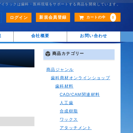
アイラックは歯科・医科現場をサポートする商品を開発しています。
新規会員登録
ログイン
カートの中
0
鏡
会社概要
お問い合わせ
商品カテゴリー
商品ジャンル
歯科商材オンラインショップ
歯科材料
CAD/CAM関連材料
人工歯
合成樹脂
ワックス
アタッチメント