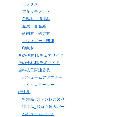
ワックス
アタッチメント
分離材・清掃材
金属・合金線
研削材・研磨材
マウスガード関連
印象材
その他材料/チェアサイド
その他材料/ラボサイド
歯科技工関連器具
バキュームアダプター
マイクロモーター
特注品
特注品_ステンレス製品
特注品_脱ロウ器カバー
バキュームマウス