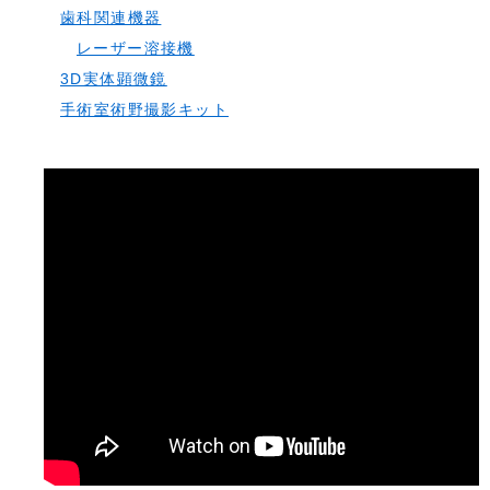
歯科関連機器
レーザー溶接機
3D実体顕微鏡
手術室術野撮影キット