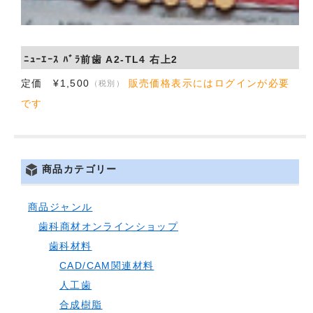
会社概要
お問い合わせ
ﾆｭｰｴｰｽ ﾊﾞﾗ前歯 A2-TL4 右上2
定価 ¥1,500
販売価格表示にはログインが必要
（税別）
です
商品カテゴリー
商品ジャンル
歯科商材オンラインショップ
歯科材料
CAD/CAM関連材料
人工歯
合成樹脂