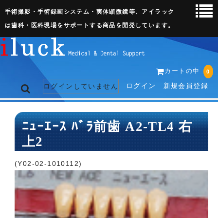
手術撮影・手術録画システム・実体顕微鏡等、アイラック
は歯科・医科現場をサポートする商品を開発しています。
カートの中
0
ログイン
新規会員登録
ログインしていません
トップページ
ﾆｭｰｴｰｽ ﾊﾞﾗ前歯 A2-TL4 右
上2
ネット販売ページ
歯科関連機器
(Y02-02-1010112)
術野撮影キット
3D実体顕微鏡