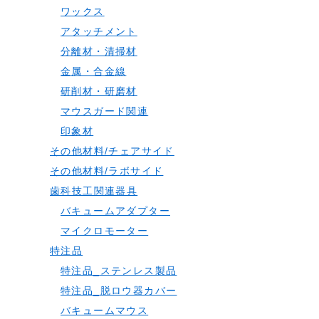
ワックス
アタッチメント
分離材・清掃材
金属・合金線
研削材・研磨材
マウスガード関連
印象材
その他材料/チェアサイド
その他材料/ラボサイド
歯科技工関連器具
バキュームアダプター
マイクロモーター
特注品
特注品_ステンレス製品
特注品_脱ロウ器カバー
バキュームマウス