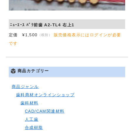
会社概要
お問い合わせ
ﾆｭｰｴｰｽ ﾊﾞﾗ前歯 A2-TL4 右上1
定価 ¥1,500
販売価格表示にはログインが必要
（税別）
です
商品カテゴリー
商品ジャンル
歯科商材オンラインショップ
歯科材料
CAD/CAM関連材料
人工歯
合成樹脂