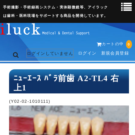
手術撮影・手術録画システム・実体顕微鏡等、アイラック
は歯科・医科現場をサポートする商品を開発しています。
カートの中
0
ログイン
新規会員登録
ログインしていません
トップページ
ﾆｭｰｴｰｽ ﾊﾞﾗ前歯 A2-TL4 右
上1
ネット販売ページ
歯科関連機器
(Y02-02-1010111)
術野撮影キット
3D実体顕微鏡