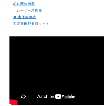
歯科関連機器
レーザー溶接機
3D実体顕微鏡
手術室術野撮影キット