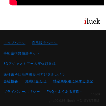
トップページ
商品販売ページ
手術室術野撮影キット
3Dアジャストアーム実体顕微鏡
医科歯科口腔内撮影用デジタルカメラ
会社概要
お問い合わせ
特定商取引に関する表記
プライバシーポリシー
FAQ～よくある質問～
copyri
ght©2026 iluck MD-SYSTEM.