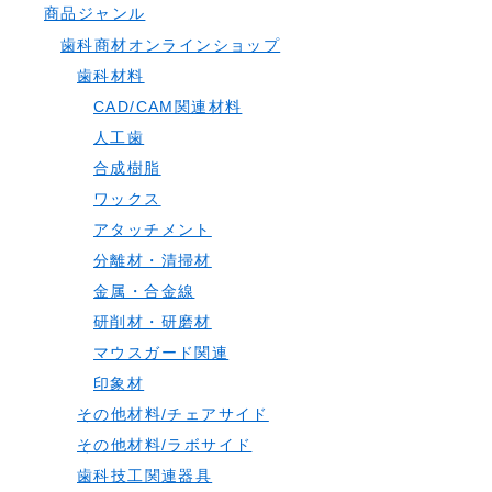
商品ジャンル
歯科商材オンラインショップ
歯科材料
CAD/CAM関連材料
人工歯
合成樹脂
ワックス
アタッチメント
分離材・清掃材
金属・合金線
研削材・研磨材
マウスガード関連
印象材
その他材料/チェアサイド
その他材料/ラボサイド
歯科技工関連器具