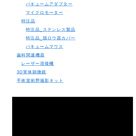
バキュームアダプター
マイクロモーター
特注品
特注品_ステンレス製品
特注品_脱ロウ器カバー
バキュームマウス
歯科関連機器
レーザー溶接機
3D実体顕微鏡
手術室術野撮影キット