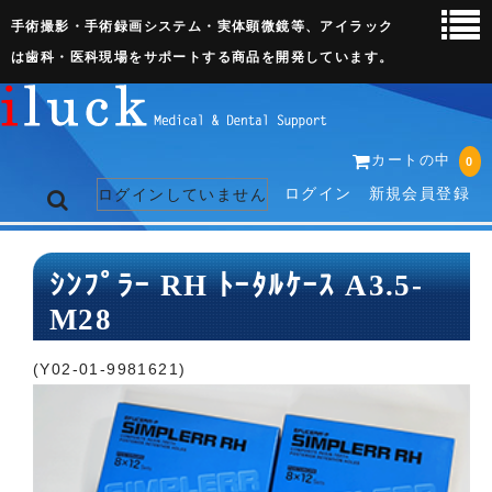
手術撮影・手術録画システム・実体顕微鏡等、アイラック
は歯科・医科現場をサポートする商品を開発しています。
カートの中
0
ログイン
新規会員登録
ログインしていません
トップページ
ｼﾝﾌﾟﾗｰ RH ﾄｰﾀﾙｹｰｽ A3.5-
M28
ネット販売ページ
歯科関連機器
(Y02-01-9981621)
術野撮影キット
3D実体顕微鏡