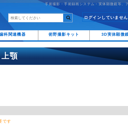
手術撮影・手術録画システム・実体顕微鏡等、
ログインしていません
歯科関連機器
術野撮影キット
3D実体顕微
2 上顎
要です