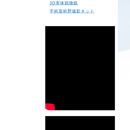
3D実体顕微鏡
手術室術野撮影キット