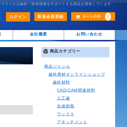
アイラックは歯科・医科現場をサポートする商品を開発しています。
新規会員登録
ログイン
カートの中
0
鏡
会社概要
お問い合わせ
商品カテゴリー
商品ジャンル
歯科商材オンラインショップ
歯科材料
CAD/CAM関連材料
人工歯
合成樹脂
ワックス
アタッチメント