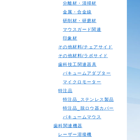
分離材・清掃材
金属・合金線
研削材・研磨材
マウスガード関連
印象材
その他材料/チェアサイド
その他材料/ラボサイド
歯科技工関連器具
バキュームアダプター
マイクロモーター
特注品
特注品_ステンレス製品
特注品_脱ロウ器カバー
バキュームマウス
歯科関連機器
レーザー溶接機