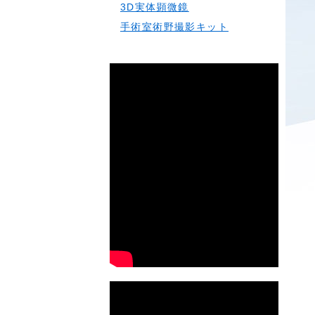
3D実体顕微鏡
手術室術野撮影キット