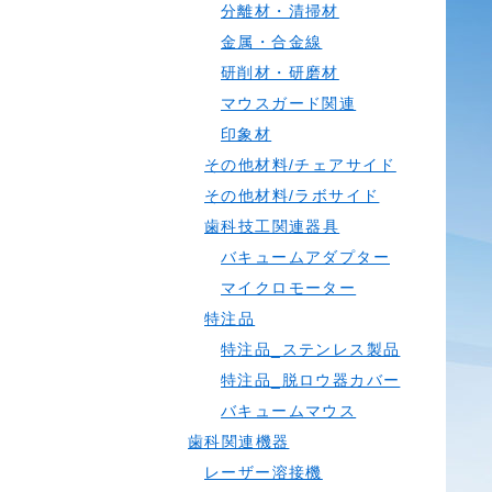
分離材・清掃材
金属・合金線
研削材・研磨材
マウスガード関連
印象材
その他材料/チェアサイド
その他材料/ラボサイド
歯科技工関連器具
バキュームアダプター
マイクロモーター
特注品
特注品_ステンレス製品
特注品_脱ロウ器カバー
バキュームマウス
歯科関連機器
レーザー溶接機