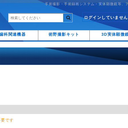
手術撮影・手術録画システム・実体顕微鏡等、
ログインしていません
歯科関連機器
術野撮影キット
3D実体顕微
必要です