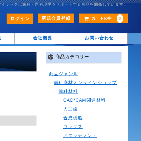
アイラックは歯科・医科現場をサポートする商品を開発しています。
新規会員登録
ログイン
カートの中
0
鏡
会社概要
お問い合わせ
商品カテゴリー
商品ジャンル
歯科商材オンラインショップ
歯科材料
CAD/CAM関連材料
人工歯
合成樹脂
ワックス
アタッチメント