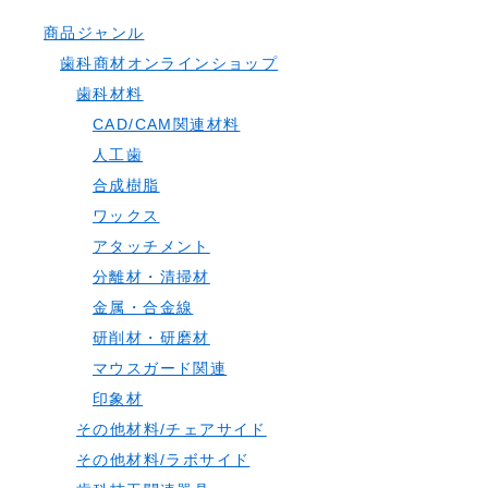
商品ジャンル
歯科商材オンラインショップ
歯科材料
CAD/CAM関連材料
人工歯
合成樹脂
ワックス
アタッチメント
分離材・清掃材
金属・合金線
研削材・研磨材
マウスガード関連
印象材
その他材料/チェアサイド
その他材料/ラボサイド