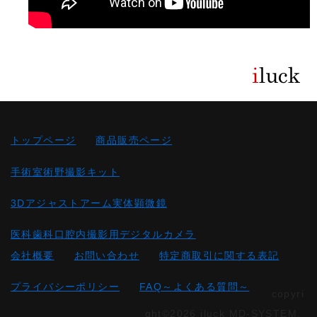
トップページ
商品販売ページ
手術室術野撮影キット
3Dアジャストアーム実体顕微鏡
医科歯科口腔内撮影用デジタルカメラ
会社概要
お問い合わせ
特定商取引に関する表記
プライバシーポリシー
FAQ～よくある質問～
copyri
ght©2026 iluck MD-SYSTEM.