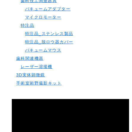
歯科技工関連器具
バキュームアダプター
マイクロモーター
特注品
特注品_ステンレス製品
特注品_脱ロウ器カバー
バキュームマウス
歯科関連機器
レーザー溶接機
3D実体顕微鏡
手術室術野撮影キット