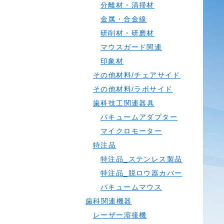
分離材・清掃材
金属・合金線
研削材・研磨材
マウスガード関連
印象材
その他材料/チェアサイド
その他材料/ラボサイド
歯科技工関連器具
バキュームアダプター
マイクロモーター
特注品
特注品_ステンレス製品
特注品_脱ロウ器カバー
バキュームマウス
歯科関連機器
レーザー溶接機