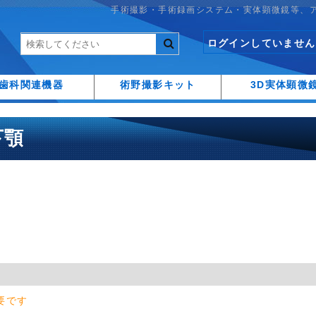
手術撮影・手術録画システム・実体顕微鏡等、
ログインしていません
歯科関連機器
術野撮影キット
3D実体顕微
 下顎
要です