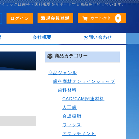
アイラックは歯科・医科現場をサポートする商品を開発しています。
新規会員登録
ログイン
カートの中
0
鏡
会社概要
お問い合わせ
商品カテゴリー
商品ジャンル
歯科商材オンラインショップ
歯科材料
CAD/CAM関連材料
人工歯
合成樹脂
ワックス
アタッチメント