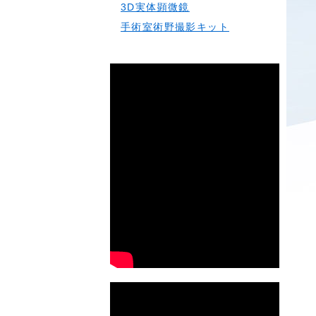
3D実体顕微鏡
手術室術野撮影キット