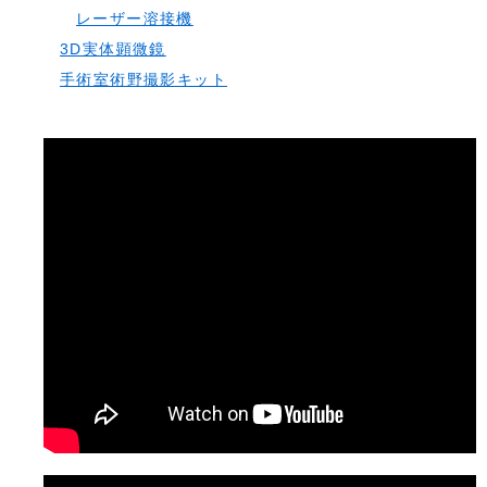
レーザー溶接機
3D実体顕微鏡
手術室術野撮影キット