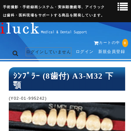
手術撮影・手術録画システム・実体顕微鏡等、アイラック
は歯科・医科現場をサポートする商品を開発しています。
カートの中
0
ログイン
新規会員登録
ログインしていません
トップページ
ｼﾝﾌﾟﾗｰ (8歯付) A3-M32 下
顎
ネット販売ページ
歯科関連機器
(Y02-01-995242)
術野撮影キット
3D実体顕微鏡