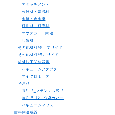
アタッチメント
分離材・清掃材
金属・合金線
研削材・研磨材
マウスガード関連
印象材
その他材料/チェアサイド
その他材料/ラボサイド
歯科技工関連器具
バキュームアダプター
マイクロモーター
特注品
特注品_ステンレス製品
特注品_脱ロウ器カバー
バキュームマウス
歯科関連機器