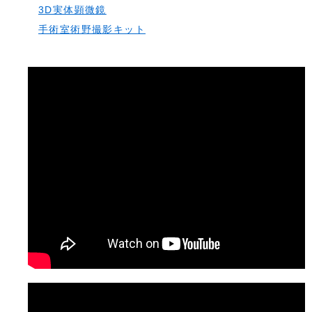
3D実体顕微鏡
手術室術野撮影キット