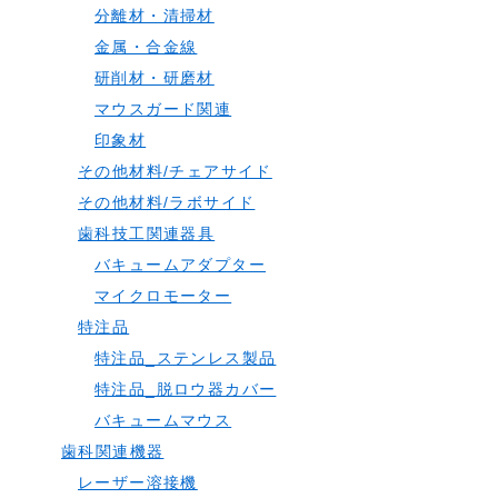
分離材・清掃材
金属・合金線
研削材・研磨材
マウスガード関連
印象材
その他材料/チェアサイド
その他材料/ラボサイド
歯科技工関連器具
バキュームアダプター
マイクロモーター
特注品
特注品_ステンレス製品
特注品_脱ロウ器カバー
バキュームマウス
歯科関連機器
レーザー溶接機