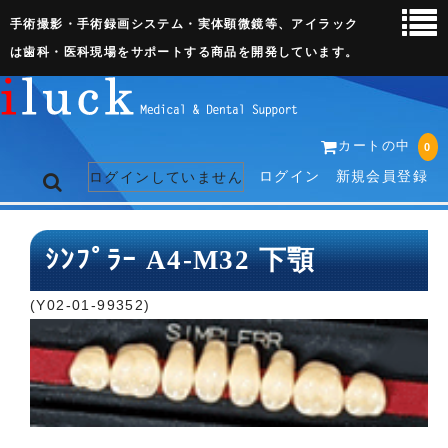
手術撮影・手術録画システム・実体顕微鏡等、アイラック
は歯科・医科現場をサポートする商品を開発しています。
カートの中
0
ログイン
新規会員登録
ログインしていません
トップページ
ｼﾝﾌﾟﾗｰ A4-M32 下顎
ネット販売ページ
(Y02-01-99352)
歯科関連機器
術野撮影キット
3D実体顕微鏡