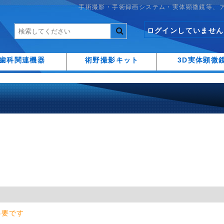
手術撮影・手術録画システム・実体顕微鏡等、
ログインしていません
歯科関連機器
術野撮影キット
3D実体顕微
必要です