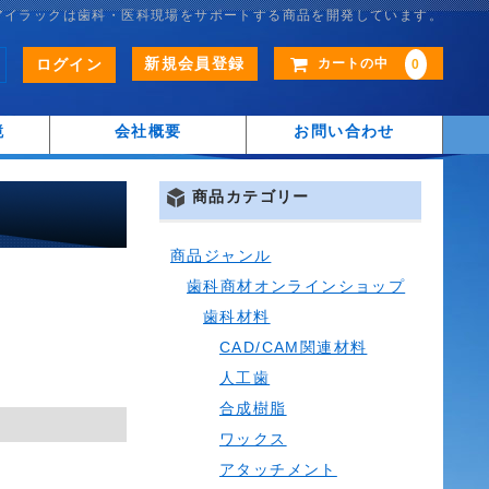
アイラックは歯科・医科現場をサポートする商品を開発しています。
新規会員登録
ログイン
カートの中
0
鏡
会社概要
お問い合わせ
商品カテゴリー
商品ジャンル
歯科商材オンラインショップ
歯科材料
CAD/CAM関連材料
人工歯
合成樹脂
ワックス
アタッチメント