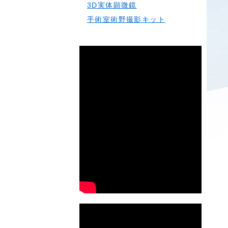
3D実体顕微鏡
手術室術野撮影キット