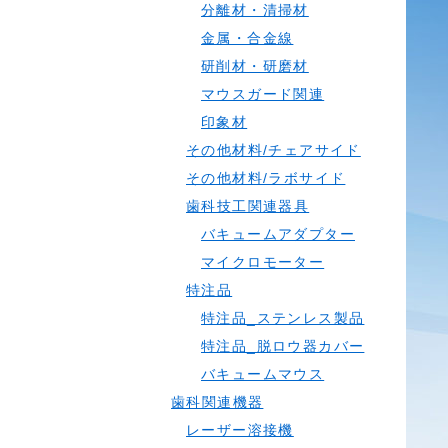
分離材・清掃材
金属・合金線
研削材・研磨材
マウスガード関連
印象材
その他材料/チェアサイド
その他材料/ラボサイド
歯科技工関連器具
バキュームアダプター
マイクロモーター
特注品
特注品_ステンレス製品
特注品_脱ロウ器カバー
バキュームマウス
歯科関連機器
レーザー溶接機