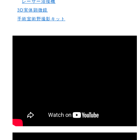
レーザー溶接機
3D実体顕微鏡
手術室術野撮影キット