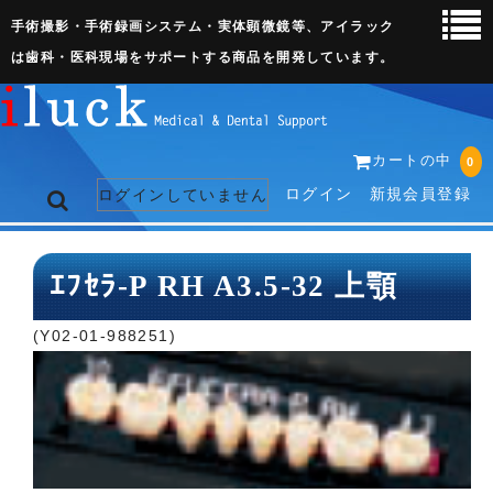
手術撮影・手術録画システム・実体顕微鏡等、アイラック
は歯科・医科現場をサポートする商品を開発しています。
カートの中
0
ログイン
新規会員登録
ログインしていません
トップページ
ｴﾌｾﾗ-P RH A3.5-32 上顎
ネット販売ページ
(Y02-01-988251)
歯科関連機器
術野撮影キット
3D実体顕微鏡