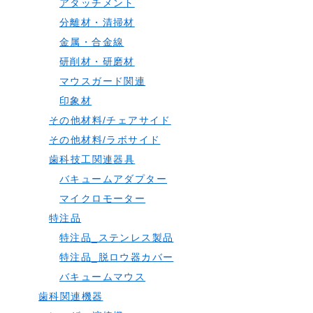
アタッチメント
分離材・清掃材
金属・合金線
研削材・研磨材
マウスガード関連
印象材
その他材料/チェアサイド
その他材料/ラボサイド
歯科技工関連器具
バキュームアダプター
マイクロモーター
特注品
特注品_ステンレス製品
特注品_脱ロウ器カバー
バキュームマウス
歯科関連機器