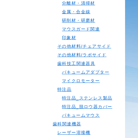
分離材・清掃材
金属・合金線
研削材・研磨材
マウスガード関連
印象材
その他材料/チェアサイド
その他材料/ラボサイド
歯科技工関連器具
バキュームアダプター
マイクロモーター
特注品
特注品_ステンレス製品
特注品_脱ロウ器カバー
バキュームマウス
歯科関連機器
レーザー溶接機