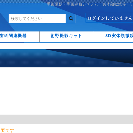
手術撮影・手術録画システム・実体顕微鏡等、
ログインしていません
歯科関連機器
術野撮影キット
3D実体顕微
必要です