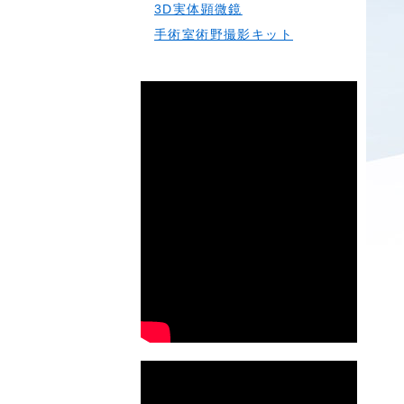
3D実体顕微鏡
手術室術野撮影キット