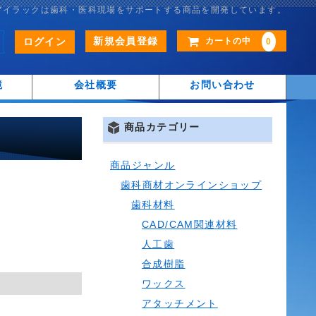
アイラックは歯科・医科現場をサポートする商品を開発しています。
新規会員登録
ログイン
カートの中
0
鏡
会社概要
お問い合わせ
商品カテゴリー
商品ジャンル
歯科商材オンラインショップ
歯科材料
CAD/CAM関連材料
人工歯
合成樹脂
ワックス
アタッチメント