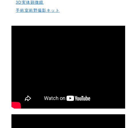
3D実体顕微鏡
手術室術野撮影キット