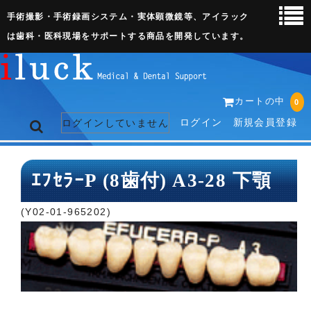
手術撮影・手術録画システム・実体顕微鏡等、アイラック
は歯科・医科現場をサポートする商品を開発しています。
カートの中
0
ログイン
新規会員登録
ログインしていません
トップページ
ｴﾌｾﾗｰP (8歯付) A3-28 下顎
ネット販売ページ
(Y02-01-965202)
歯科関連機器
術野撮影キット
3D実体顕微鏡