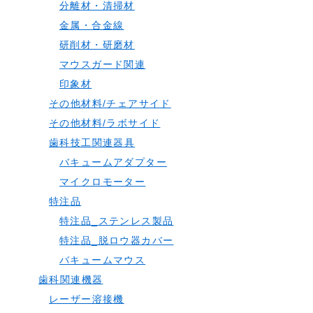
分離材・清掃材
金属・合金線
研削材・研磨材
マウスガード関連
印象材
その他材料/チェアサイド
その他材料/ラボサイド
歯科技工関連器具
バキュームアダプター
マイクロモーター
特注品
特注品_ステンレス製品
特注品_脱ロウ器カバー
バキュームマウス
歯科関連機器
レーザー溶接機