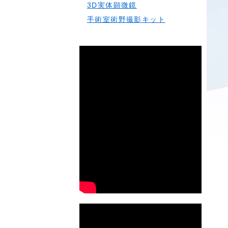
3D実体顕微鏡
手術室術野撮影キット