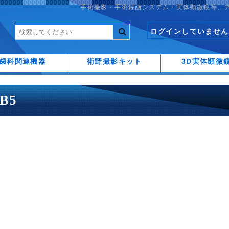
手術撮影・手術録画システム・実体顕微鏡等、
ログインしていません
歯科関連機器
術野撮影キット
3D実体顕微
LB5