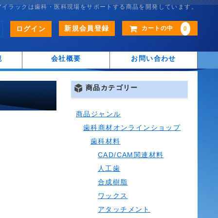
アイラックは歯科・医科現場をサポートする商品を開発しています。
新規会員登録
ログイン
カートの中
0
鏡
会社概要
お問い合わせ
商品カテゴリー
商品ジャンル
歯科商材オンラインショップ
歯科材料
CAD/CAM関連材料
人工歯
合成樹脂
ワックス
アタッチメント