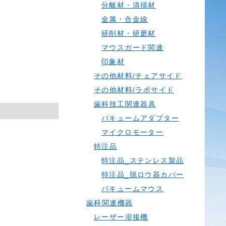
分離材・清掃材
金属・合金線
研削材・研磨材
マウスガード関連
印象材
その他材料/チェアサイド
その他材料/ラボサイド
歯科技工関連器具
バキュームアダプター
マイクロモーター
特注品
特注品_ステンレス製品
特注品_脱ロウ器カバー
バキュームマウス
歯科関連機器
レーザー溶接機